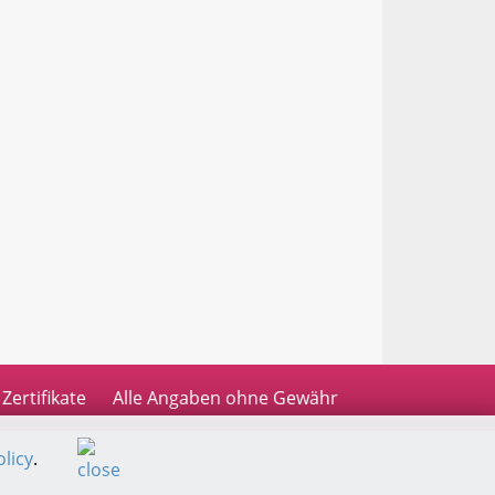
Zertifikate
Alle Angaben ohne Gewähr
licy
.