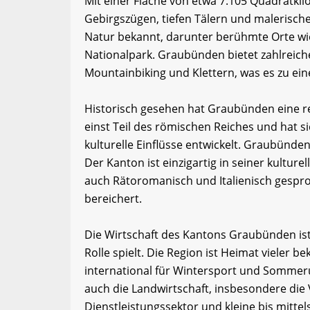
Mit einer Fläche von etwa 7.105 Quadratk
Gebirgszügen, tiefen Tälern und malerisch
Natur bekannt, darunter berühmte Orte wie
Nationalpark. Graubünden bietet zahlreich
Mountainbiking und Klettern, was es zu ein
Historisch gesehen hat Graubünden eine re
einst Teil des römischen Reiches und hat 
kulturelle Einflüsse entwickelt. Graubünde
Der Kanton ist einzigartig in seiner kultur
auch Rätoromanisch und Italienisch gespro
bereichert.
Die Wirtschaft des Kantons Graubünden ist 
Rolle spielt. Die Region ist Heimat vieler b
international für Wintersport und Somme
auch die Landwirtschaft, insbesondere die 
Dienstleistungssektor und kleine bis mitte