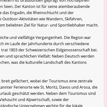
ilometern ist Graubünden geprägt von hochalpinen
en Seen. Der Kanton ist für seine atemberaubende
 das Engadin, die Rheinschlucht und der
e Outdoor-Aktivitäten wie Wandern, Skifahren,
em beliebten Ziel für Natur- und Sportliebhaber macht.
iche und vielfältige Vergangenheit. Die Region war
sich im Laufe der Jahrhunderte durch verschiedene
n trat 1803 der Schweizerischen Eidgenossenschaft bei.
ellen und sprachlichen Vielfalt: Neben Deutsch werden
chen, was die kulturelle Landschaft des Kantons
breit gefächert, wobei der Tourismus eine zentrale
ekannter Ferienorte wie St. Moritz, Davos und Arosa, die
rurlaub geschätzt werden. Neben dem Tourismus sind
Viehzucht und Alpwirtschaft, sowie der
lständische Unternehmen wichtig für die lokale