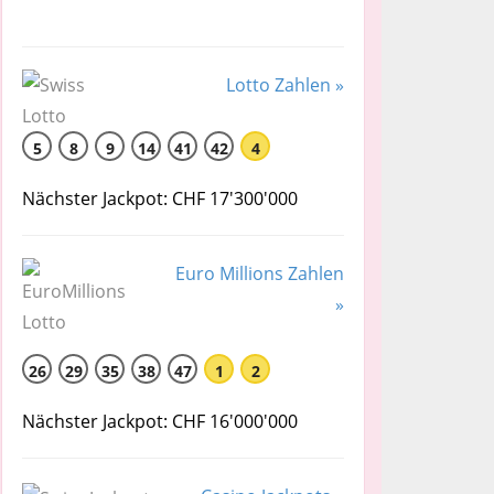
Lotto Zahlen »
5
8
9
14
41
42
4
Nächster Jackpot: CHF 17'300'000
Euro Millions Zahlen
»
26
29
35
38
47
1
2
Nächster Jackpot: CHF 16'000'000