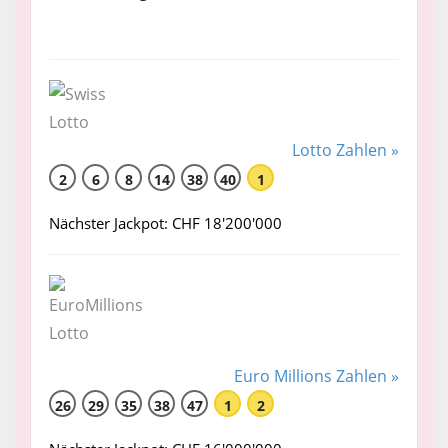
Lotto Zahlen »
2
6
8
14
38
40
1
Nächster Jackpot: CHF 18'200'000
Euro Millions Zahlen »
26
29
35
38
47
1
2