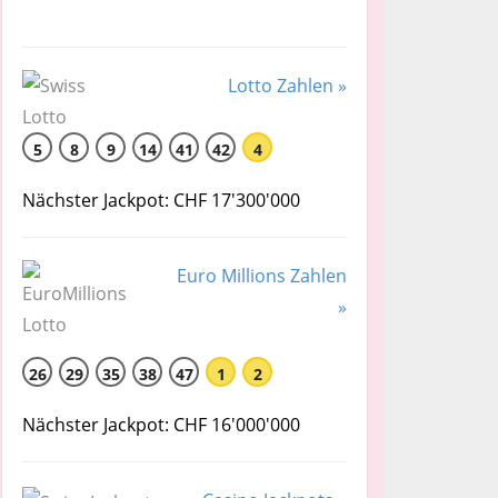
Lotto Zahlen »
5
8
9
14
41
42
4
Nächster Jackpot: CHF 17'300'000
Euro Millions Zahlen
»
26
29
35
38
47
1
2
Nächster Jackpot: CHF 16'000'000