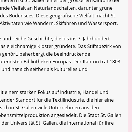
ometern ist St. Gallen einer der grösseren Kantone der
ende Vielfalt an Naturlandschaften, darunter grüne
 des Bodensees. Diese geografische Vielfalt macht St.
-Aktivitäten wie Wandern, Skifahren und Wassersport.
e und reiche Geschichte, die bis ins 7. Jahrhundert
das gleichnamige Kloster gründete. Das Stiftsbezirk von
e gehört, beherbergt die beeindruckende
deutendsten Bibliotheken Europas. Der Kanton trat 1803
und hat sich seither als kulturelles und
, mit einem starken Fokus auf Industrie, Handel und
ender Standort für die Textilindustrie, die hier eine
sich in St. Gallen viele Unternehmen aus den
bensmittelproduktion angesiedelt. Die Stadt St. Gallen
der Universität St. Gallen, die international für ihre