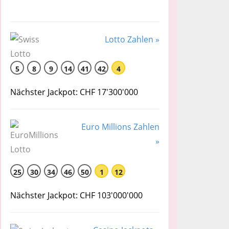
Lotto Zahlen »
5
8
9
14
41
42
4
Nächster Jackpot: CHF 17'300'000
Euro Millions Zahlen
»
25
30
34
46
50
1
12
Nächster Jackpot: CHF 103'000'000