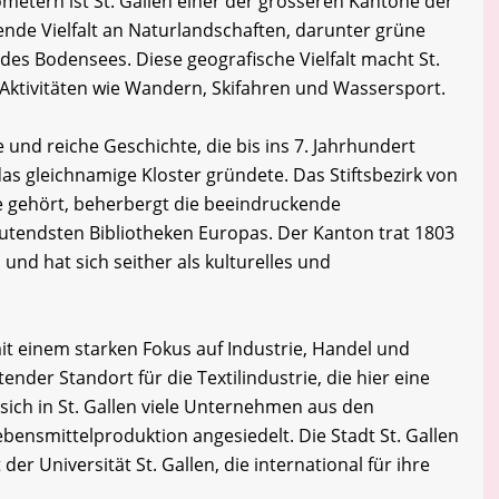
ometern ist St. Gallen einer der grösseren Kantone der
ende Vielfalt an Naturlandschaften, darunter grüne
 des Bodensees. Diese geografische Vielfalt macht St.
-Aktivitäten wie Wandern, Skifahren und Wassersport.
e und reiche Geschichte, die bis ins 7. Jahrhundert
das gleichnamige Kloster gründete. Das Stiftsbezirk von
e gehört, beherbergt die beeindruckende
deutendsten Bibliotheken Europas. Der Kanton trat 1803
und hat sich seither als kulturelles und
, mit einem starken Fokus auf Industrie, Handel und
ender Standort für die Textilindustrie, die hier eine
sich in St. Gallen viele Unternehmen aus den
bensmittelproduktion angesiedelt. Die Stadt St. Gallen
der Universität St. Gallen, die international für ihre