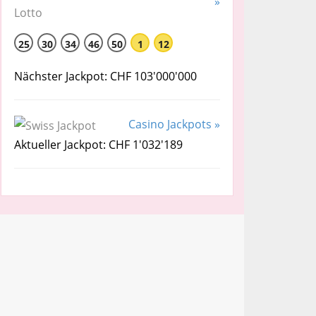
»
25
30
34
46
50
1
12
Nächster Jackpot: CHF 103'000'000
Casino Jackpots »
Aktueller Jackpot: CHF 1'032'189