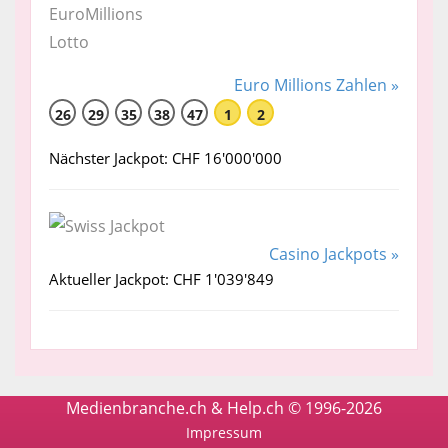
Euro Millions Zahlen »
26
29
35
38
47
1
2
Nächster Jackpot: CHF 16'000'000
Casino Jackpots »
Aktueller Jackpot: CHF 1'039'849
Medienbranche.ch & Help.ch © 1996-2026
Impressum