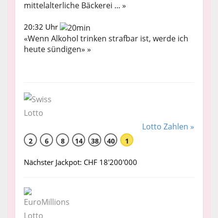
mittelalterliche Bäckerei ... »
20:32 Uhr
«Wenn Alkohol trinken strafbar ist, werde ich
heute sündigen» »
Lotto Zahlen »
2
6
8
14
38
40
1
Nächster Jackpot: CHF 18'200'000