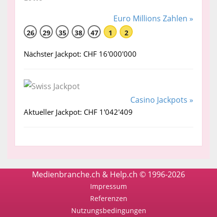
Euro Millions Zahlen »
26
29
35
38
47
1
2
Nächster Jackpot: CHF 16'000'000
Casino Jackpots »
Aktueller Jackpot: CHF 1'042'409
Medienbranche.ch & Help.ch © 1996-2026
Impressum
Referenzen
Nutzungsbedingungen