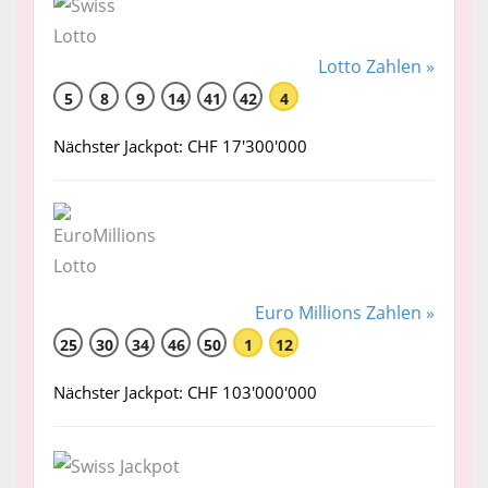
Lotto Zahlen »
5
8
9
14
41
42
4
Nächster Jackpot: CHF 17'300'000
Euro Millions Zahlen »
25
30
34
46
50
1
12
Nächster Jackpot: CHF 103'000'000