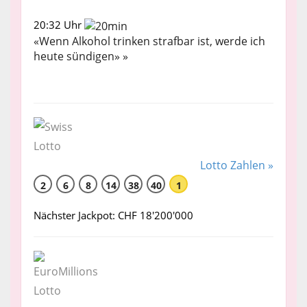
20:32 Uhr
«Wenn Alkohol trinken strafbar ist, werde ich
heute sündigen» »
Lotto Zahlen »
2
6
8
14
38
40
1
Nächster Jackpot: CHF 18'200'000