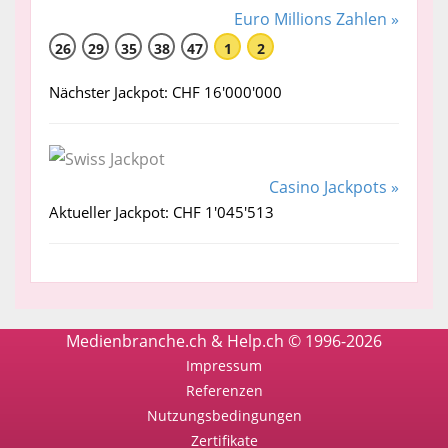
Euro Millions Zahlen »
26
29
35
38
47
1
2
Nächster Jackpot: CHF 16'000'000
Casino Jackpots »
Aktueller Jackpot: CHF 1'045'513
Medienbranche.ch & Help.ch © 1996-2026
Impressum
Referenzen
Nutzungsbedingungen
Zertifikate