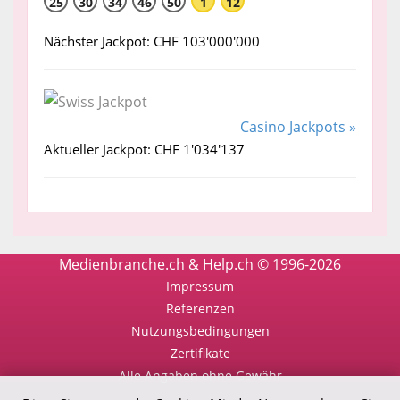
25
30
34
46
50
1
12
Nächster Jackpot: CHF 103'000'000
Casino Jackpots »
Aktueller Jackpot: CHF 1'034'137
Medienbranche.ch & Help.ch © 1996-2026
Impressum
Referenzen
Nutzungsbedingungen
Zertifikate
Alle Angaben ohne Gewähr