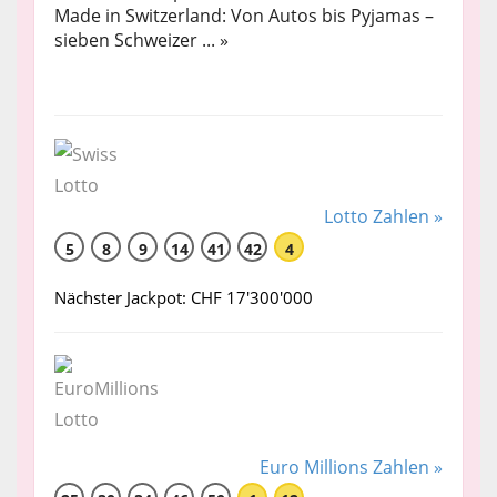
Made in Switzerland: Von Autos bis Pyjamas –
sieben Schweizer ... »
Lotto Zahlen »
5
8
9
14
41
42
4
Nächster Jackpot: CHF 17'300'000
Euro Millions Zahlen »