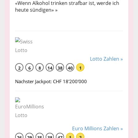
«Wenn Alkohol trinken strafbar ist, werde ich
heute sündigen» »
Lotto Zahlen »
2
6
8
14
38
40
1
Nächster Jackpot: CHF 18'200'000
Euro Millions Zahlen »
26
29
35
38
47
1
2