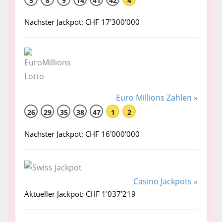
5
8
9
14
41
42
4
Nächster Jackpot: CHF 17'300'000
Euro Millions Zahlen »
26
29
35
38
47
1
2
Nächster Jackpot: CHF 16'000'000
Casino Jackpots »
Aktueller Jackpot: CHF 1'037'219