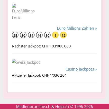
Euro Millions Zahlen »
25
30
34
46
50
1
12
Nächster Jackpot: CHF 103'000'000
Casino Jackpots »
Aktueller Jackpot: CHF 1'036'264
Medienbranche.ch & Help.ch © 1996-2026