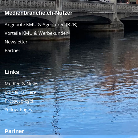
Medienbranche.ch-Nutzer
Angebote KMU & Agenturen (B2B)
Vorteile KMU & Werbekunden
Newsletter
Partner
Links
Medien & News
Jobs & Karriere
Pressespiegel
Yellow Pages
Partner