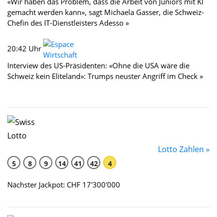
«Wir haben das Problem, dass die Arbeit von Juniors mit KI
gemacht werden kann», sagt Michaela Gasser, die Schweiz-
Chefin des IT-Dienstleisters Adesso »
20:42 Uhr
Interview des US-Präsidenten: «Ohne die USA wäre die
Schweiz kein Eliteland»: Trumps neuster Angriff im Check »
Lotto Zahlen »
5
8
9
14
41
42
4
Nächster Jackpot: CHF 17'300'000