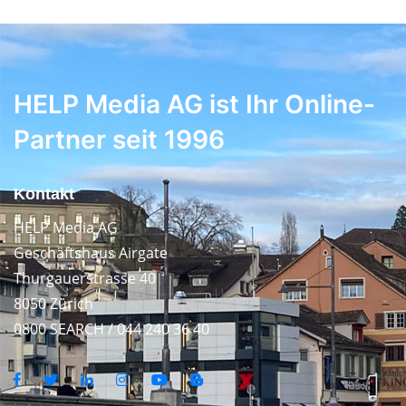
HELP Media AG ist Ihr Online-
Partner seit 1996
Kontakt
HELP Media AG
Geschäftshaus Airgate
Thurgauerstrasse 40
8050 Zürich
0800 SEARCH / 044 240 36 40