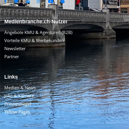
Medienbranche.ch-Nutzer
Angebote KMU & Agenturen (B2B)
Vorteile KMU & Werbekunden
Newsletter
Partner
Links
Medien & News
Jobs & Karriere
Pressespiegel
Yellow Pages