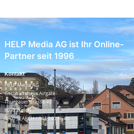
HELP Media AG ist Ihr Online-
Partner seit 1996
Kontakt
HELP Media AG
Geschäftshaus Airgate
Thurgauerstrasse 40
8050 Zürich
0800 SEARCH / 044 240 36 40