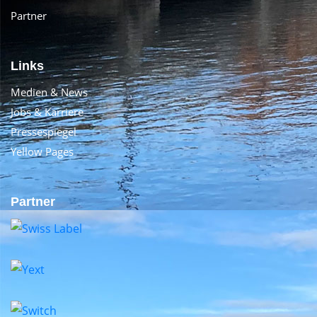
Partner
Links
Medien & News
Jobs & Karriere
Pressespiegel
Yellow Pages
Partner