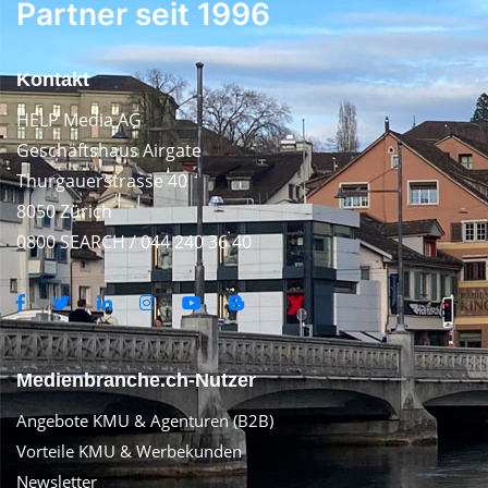
Partner seit 1996
Kontakt
HELP Media AG
Geschäftshaus Airgate
Thurgauerstrasse 40
8050 Zürich
0800 SEARCH / 044 240 36 40
Medienbranche.ch-Nutzer
Angebote KMU & Agenturen (B2B)
Vorteile KMU & Werbekunden
Newsletter