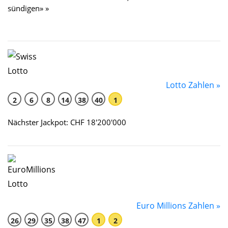
sündigen» »
Lotto Zahlen »
2
6
8
14
38
40
1
Nächster Jackpot: CHF 18'200'000
Euro Millions Zahlen »
26
29
35
38
47
1
2