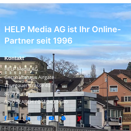
HELP Media AG ist Ihr Online-
Partner seit 1996
Kontakt
HELP Media AG
Geschäftshaus Airgate
Thurgauerstrasse 40
8050 Zürich
0800 SEARCH / 044 240 36 40