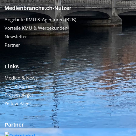
Medienbranche.ch-Nutzer
Angebote KMU & Agenturen (B2B)
Vorteile KMU & Werbekunden
Newsletter
Partner
Links
Medien & News
Jobs & Karriere
Pressespiegel
Yellow Pages
Partner