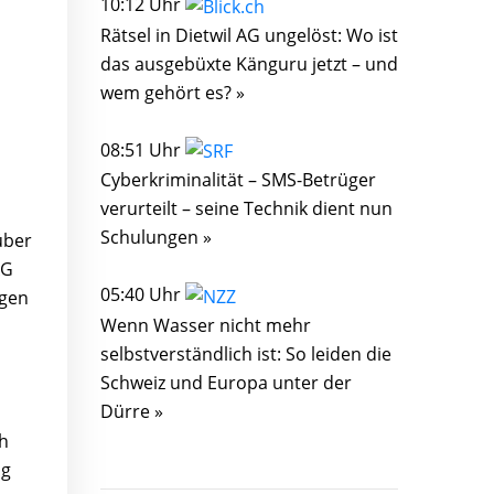
10:12 Uhr
Rätsel in Dietwil AG ungelöst: Wo ist
das ausgebüxte Känguru jetzt – und
wem gehört es? »
08:51 Uhr
Cyberkriminalität – SMS-Betrüger
verurteilt – seine Technik dient nun
Schulungen »
über
AG
05:40 Uhr
ngen
Wenn Wasser nicht mehr
selbstverständlich ist: So leiden die
Schweiz und Europa unter der
Dürre »
ch
ig