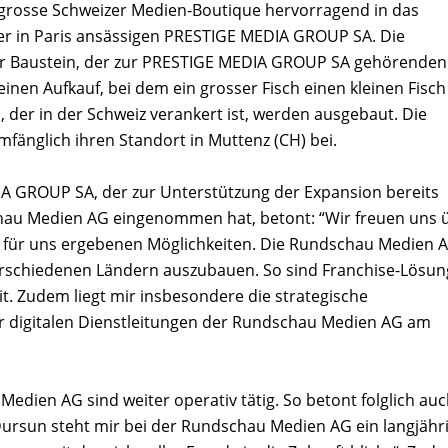
lgrosse Schweizer Medien-Boutique hervorragend in das
der in Paris ansässigen PRESTIGE MEDIA GROUP SA. Die
er Baustein, der zur PRESTIGE MEDIA GROUP SA gehörenden
inen Aufkauf, bei dem ein grosser Fisch einen kleinen Fisch
s, der in der Schweiz verankert ist, werden ausgebaut. Die
fänglich ihren Standort in Muttenz (CH) bei.
IA GROUP SA, der zur Unterstützung der Expansion bereits
chau Medien AG eingenommen hat, betont: “Wir freuen uns 
 für uns ergebenen Möglichkeiten. Die Rundschau Medien 
 verschiedenen Ländern auszubauen. So sind Franchise-Lösu
it. Zudem liegt mir insbesondere die strategische
 digitalen Dienstleitungen der Rundschau Medien AG am
dien AG sind weiter operativ tätig. So betont folglich au
 Dursun steht mir bei der Rundschau Medien AG ein langjähr