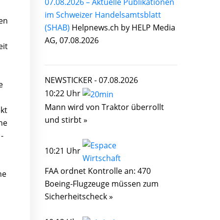
07.08.2026 – Aktuelle Publikationen
im Schweizer Handelsamtsblatt
en
(SHAB)
Helpnews.ch by HELP Media
AG, 07.08.2026
eit
NEWSTICKER -
07.08.2026
e
10:22 Uhr
Mann wird von Traktor überrollt
kt
und stirbt »
ne
-
10:21 Uhr
FAA ordnet Kontrolle an: 470
he
Boeing-Flugzeuge müssen zum
Sicherheitscheck »