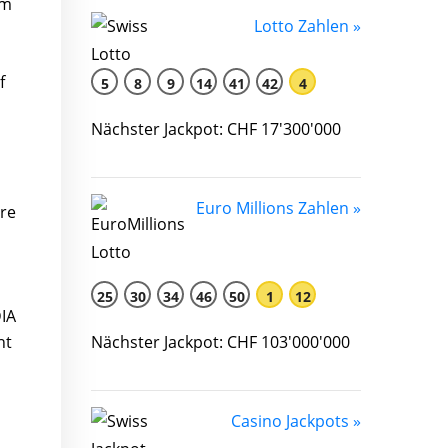
em
Lotto Zahlen »
f
5
8
9
14
41
42
4
Nächster Jackpot: CHF 17'300'000
Euro Millions Zahlen »
re
25
30
34
46
50
1
12
IA
ht
Nächster Jackpot: CHF 103'000'000
Casino Jackpots »