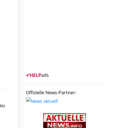
✔
HELP
ads
Offizielle News-Partner:
hau