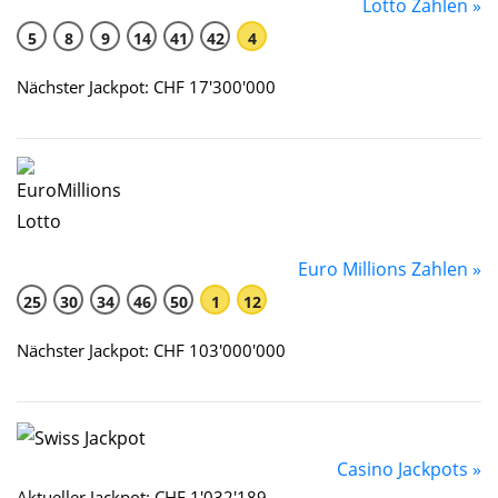
Lotto Zahlen »
5
8
9
14
41
42
4
Nächster Jackpot: CHF 17'300'000
Euro Millions Zahlen »
25
30
34
46
50
1
12
Nächster Jackpot: CHF 103'000'000
Casino Jackpots »
Aktueller Jackpot: CHF 1'032'189