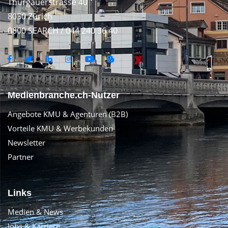
Thurgauerstrasse 40
8050 Zürich
0800 SEARCH / 044 240 36 40
Medienbranche.ch-Nutzer
Angebote KMU & Agenturen (B2B)
Vorteile KMU & Werbekunden
Newsletter
Partner
Links
Medien & News
Jobs & Karriere