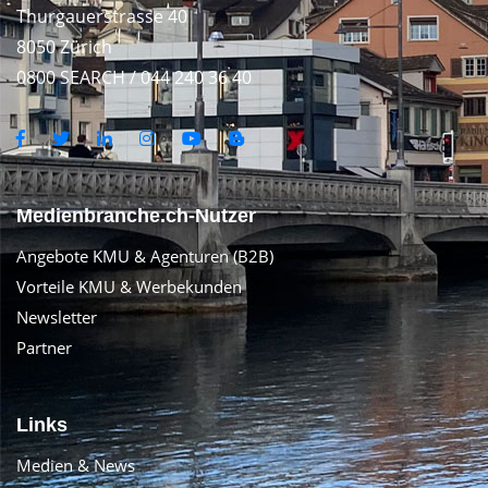
Thurgauerstrasse 40
8050 Zürich
0800 SEARCH / 044 240 36 40
Medienbranche.ch-Nutzer
Angebote KMU & Agenturen (B2B)
Vorteile KMU & Werbekunden
Newsletter
Partner
Links
Medien & News