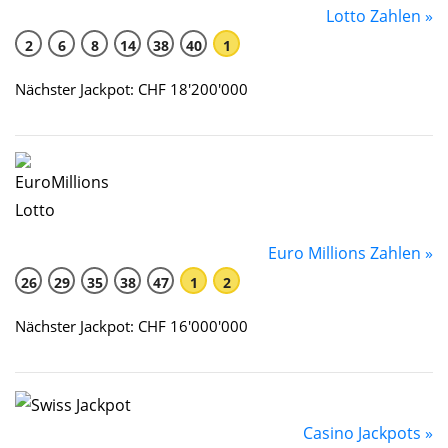
Lotto Zahlen »
2
6
8
14
38
40
1
Nächster Jackpot: CHF 18'200'000
Euro Millions Zahlen »
26
29
35
38
47
1
2
Nächster Jackpot: CHF 16'000'000
Casino Jackpots »