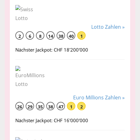
Lotto Zahlen »
2
6
8
14
38
40
1
Nächster Jackpot: CHF 18'200'000
Euro Millions Zahlen »
26
29
35
38
47
1
2
Nächster Jackpot: CHF 16'000'000