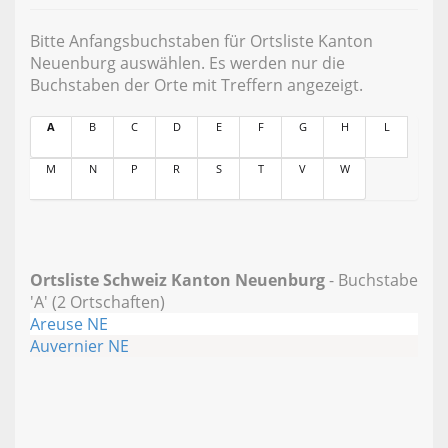
Bitte Anfangsbuchstaben für Ortsliste Kanton
Neuenburg auswählen. Es werden nur die
Buchstaben der Orte mit Treffern angezeigt.
A
B
C
D
E
F
G
H
L
M
N
P
R
S
T
V
W
Ortsliste Schweiz Kanton Neuenburg
- Buchstabe
'A' (2 Ortschaften)
Areuse NE
Auvernier NE