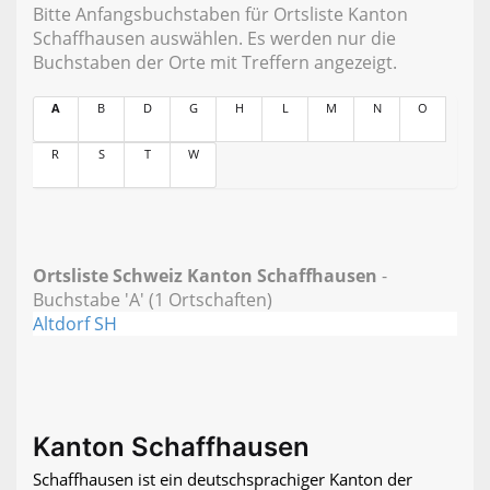
Bitte Anfangsbuchstaben für Ortsliste Kanton
Schaffhausen auswählen. Es werden nur die
Buchstaben der Orte mit Treffern angezeigt.
A
B
D
G
H
L
M
N
O
R
S
T
W
Ortsliste Schweiz Kanton Schaffhausen
-
Buchstabe 'A' (1 Ortschaften)
Altdorf SH
Kanton Schaffhausen
Schaffhausen ist ein deutschsprachiger Kanton der