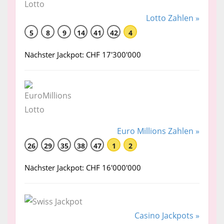
Lotto Zahlen »
5
8
9
14
41
42
4
Nächster Jackpot: CHF 17'300'000
Euro Millions Zahlen »
26
29
35
38
47
1
2
Nächster Jackpot: CHF 16'000'000
Casino Jackpots »