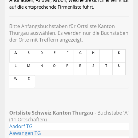
Andhausen, Andwil, Arbon, welche Sie durch einen Klick
auf die entsprechende Firmenliste führt.
Bitte Anfangsbuchstaben für Ortsliste Kanton
Thurgau auswählen. Es werden nur die Buchstaben
der Orte mit Treffern angezeigt.
A
B
D
E
F
G
H
I
K
L
M
N
O
P
R
S
T
U
W
Z
Ortsliste Schweiz Kanton Thurgau
- Buchstabe 'A'
(11 Ortschaften)
Aadorf TG
Aawangen TG