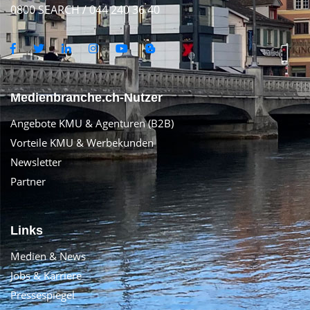
0800 SEARCH / 044 240 36 40
Medienbranche.ch-Nutzer
Angebote KMU & Agenturen (B2B)
Vorteile KMU & Werbekunden
Newsletter
Partner
Links
Medien & News
Jobs & Karriere
Pressespiegel