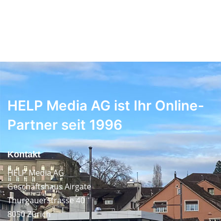
HELP Media AG ist Ihr Online-
Partner seit 1996
Kontakt
HELP Media AG
Geschäftshaus Airgate
Thurgauerstrasse 40
8050 Zürich