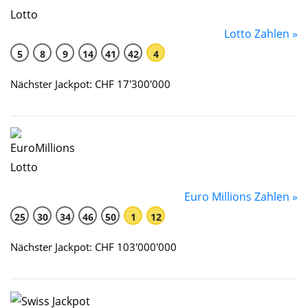
Lotto Zahlen »
5
8
9
14
41
42
4
Nächster Jackpot: CHF 17'300'000
Euro Millions Zahlen »
25
30
34
46
50
1
12
Nächster Jackpot: CHF 103'000'000