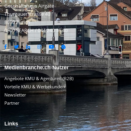
Geschäftshaus Airgate
Thurgauerstrasse 40
8050 Zürich
0800 SEARCH / 044 240 36 40
Medienbranche.ch-Nutzer
Angebote KMU & Agenturen (B2B)
Vorteile KMU & Werbekunden
Newsletter
Partner
Links