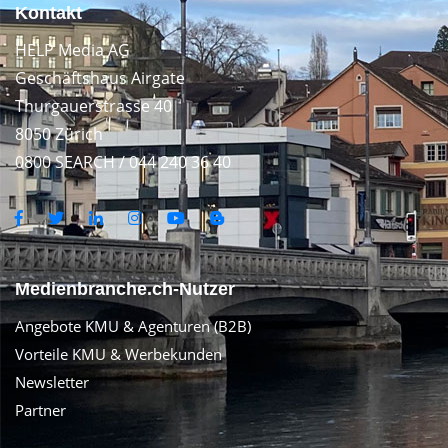
Kontakt
HELP Media AG
Geschäftshaus Airgate
Thurgauerstrasse 40
8050 Zürich
0800 SEARCH / 044 240 36 40
Medienbranche.ch-Nutzer
Angebote KMU & Agenturen (B2B)
Vorteile KMU & Werbekunden
Newsletter
Partner