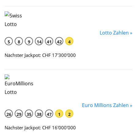
Lotto Zahlen »
5
8
9
14
41
42
4
Nächster Jackpot: CHF 17'300'000
Euro Millions Zahlen »
26
29
35
38
47
1
2
Nächster Jackpot: CHF 16'000'000