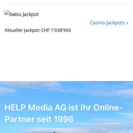
Casino Jackpots »
Aktueller Jackpot: CHF 1'038'966
HELP Media AG ist Ihr Online-
Partner seit 1996