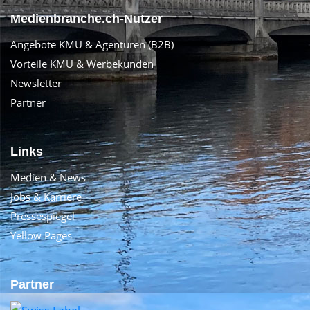
Medienbranche.ch-Nutzer
Angebote KMU & Agenturen (B2B)
Vorteile KMU & Werbekunden
Newsletter
Partner
Links
Medien & News
Jobs & Karriere
Pressespiegel
Yellow Pages
Partner