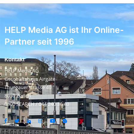
HELP Media AG ist Ihr Online-
Partner seit 1996
Kontakt
HELP Media AG
Geschäftshaus Airgate
Thurgauerstrasse 40
8050 Zürich
0800 SEARCH / 044 240 36 40