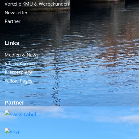
Vorteile KMU & Werbekunden
Newsletter
Partner
Links
Medien & News
Jobs & Karriere
Pressespiegel
Yellow Pages
Partner