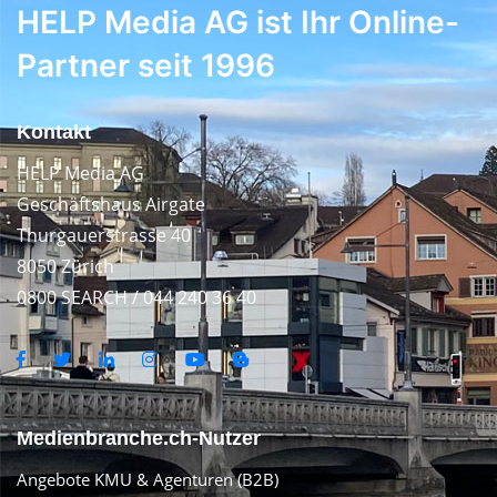
HELP Media AG ist Ihr Online-
Partner seit 1996
Kontakt
HELP Media AG
Geschäftshaus Airgate
Thurgauerstrasse 40
8050 Zürich
0800 SEARCH / 044 240 36 40
Medienbranche.ch-Nutzer
Angebote KMU & Agenturen (B2B)