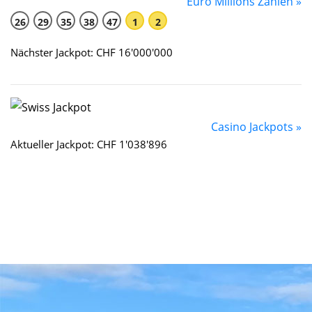
Euro Millions Zahlen »
26
29
35
38
47
1
2
Nächster Jackpot: CHF 16'000'000
Casino Jackpots »
Aktueller Jackpot: CHF 1'038'896