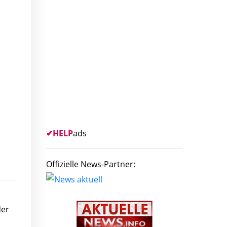
✔
HELP
ads
Offizielle News-Partner:
der