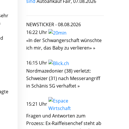
sind
Autoankauf Fair, 07.08.2026
sehr
n
NEWSTICKER -
08.08.2026
16:22 Uhr
nd
«In der Schwangerschaft wünschte
ich mir, das Baby zu verlieren» »
16:15 Uhr
Nordmazedonier (38) verletzt:
Schweizer (31) nach Messerangriff
in Schänis SG verhaftet »
agte
15:21 Uhr
Fragen und Antworten zum
Prozess: Ex-Raiffeisenchef steht ab