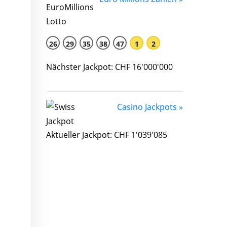
26
29
35
38
47
1
2
Nächster Jackpot: CHF 16'000'000
Casino Jackpots »
Aktueller Jackpot: CHF 1'039'085