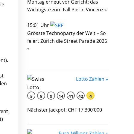
Montag erneut vor Gericht: das
ie
Wichtigste zum Fall Pierin Vincenz »
15:01 Uhr
Grösste Technoparty der Welt – So
feiert Zürich die Street Parade 2026
»
nt).
st
Lotto Zahlen »
den
5
8
9
14
41
42
4
Nächster Jackpot: CHF 17'300'000
zent
t)
Euro Millions Zahlen »