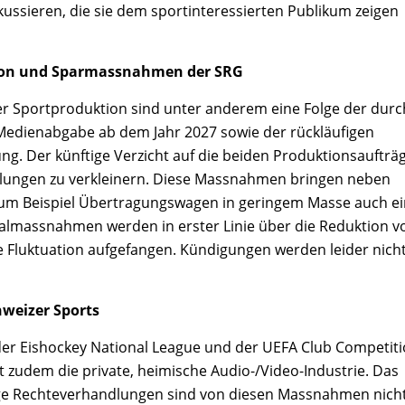
kussieren, die sie dem sportinteressierten Publikum zeigen
tion und Sparmassnahmen der SRG
 Sportproduktion sind unter anderem eine Folge der durc
edienabgabe ab dem Jahr 2027 sowie der rückläufigen
. Der künftige Verzicht auf die beiden Produktionsaufträ
ilungen zu verkleinern. Diese Massnahmen bringen neben
 zum Beispiel Übertragungswagen in geringem Masse auch e
almassnahmen werden in erster Linie über die Reduktion v
e Fluktuation aufgefangen. Kündigungen werden leider nich
hweizer Sports
 der Eishockey National League und der UEFA Club Competit
t zudem die private, heimische Audio-/Video-Industrie. Das
ige Rechteverhandlungen sind von diesen Massnahmen nich