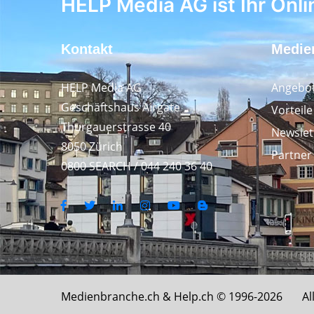
HELP Media AG ist Ihr Onli
Kontakt
Medie
HELP Media AG
Angebot
Geschäftshaus Airgate
Vorteil
Thurgauerstrasse 40
Newslet
8050 Zürich
Partner
0800 SEARCH / 044 240 36 40
Medienbranche.ch &
Help.ch
© 1996-2026 All