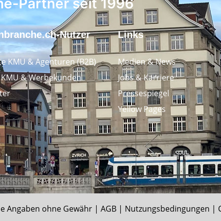
ne-Partner seit 1996
nbranche.ch-Nutzer
Links
e KMU & Agenturen (B2B)
Medien & News
e KMU & Werbekunden
Jobs & Karriere
ter
Pressespiegel
Yellow Pages
e Angaben ohne Gewähr |
AGB
|
Nutzungsbedingungen
|