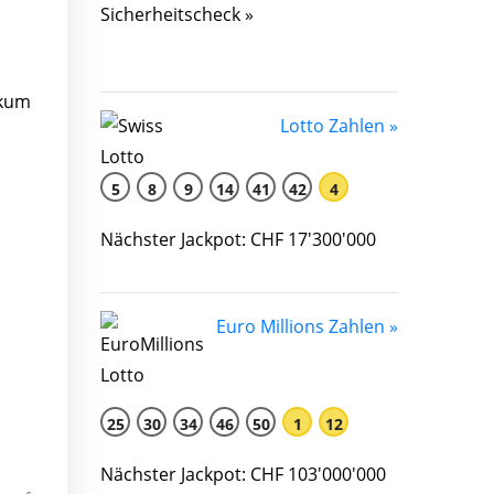
Sicherheitscheck »
ikum
Lotto Zahlen »
5
8
9
14
41
42
4
Nächster Jackpot: CHF 17'300'000
Euro Millions Zahlen »
25
30
34
46
50
1
12
Nächster Jackpot: CHF 103'000'000