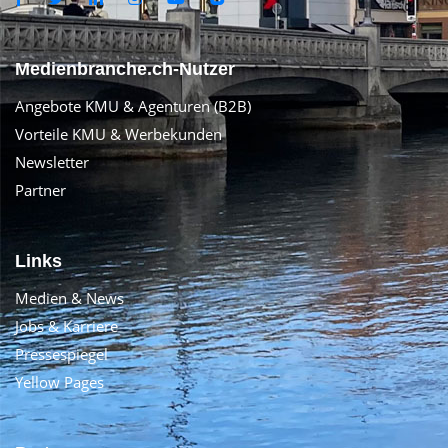
Medienbranche.ch-Nutzer
Angebote KMU & Agenturen (B2B)
Vorteile KMU & Werbekunden
Newsletter
Partner
Links
Medien & News
Jobs & Karriere
Pressespiegel
Yellow Pages