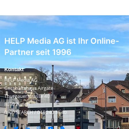
HELP Media AG ist Ihr Online-
Partner seit 1996
Kontakt
HELP Media AG
Geschäftshaus Airgate
Thurgauerstrasse 40
8050 Zürich
0800 SEARCH / 044 240 36 40