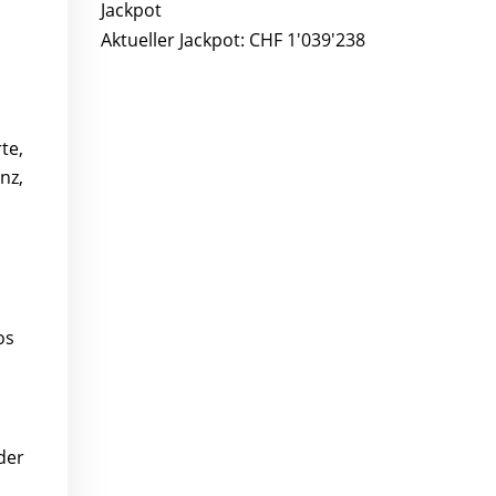
Aktueller Jackpot: CHF 1'039'238
te,
nz,
os
der