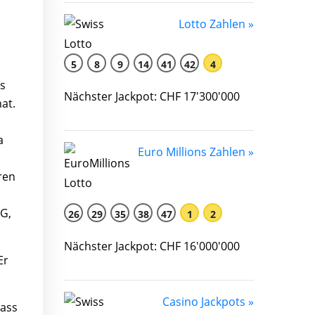
Lotto Zahlen »
5
8
9
14
41
42
4
as
Nächster Jackpot: CHF 17'300'000
at.
a
Euro Millions Zahlen »
ren
G,
26
29
35
38
47
1
2
Nächster Jackpot: CHF 16'000'000
Er
Casino Jackpots »
dass