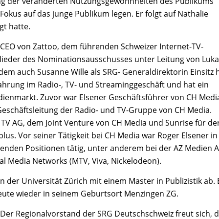
tlang der veränderten Nutzungsgewohnheiten des Publikums
okus auf das junge Publikum legen. Er folgt auf Nathalie
gt hatte.
er CEO von Zattoo, dem führenden Schweizer Internet-TV-
glieder des Nominationsausschusses unter Leitung von Luk
dem auch Susanne Wille als SRG- Generaldirektorin Einsitz h
fahrung im Radio-, TV- und Streaminggeschäft und hat ein
ienmarkt. Zuvor war Elsener Geschäftsführer von CH Medi
 Geschäftsleitung der Radio- und TV-Gruppe von CH Media.
TV AG, dem Joint Venture von CH Media und Sunrise für de
s. Vor seiner Tätigkeit bei CH Media war Roger Elsener in
nden Positionen tätig, unter anderem bei der AZ Medien A
al Media Networks (MTV, Viva, Nickelodeon).
 der Universität Zürich mit einem Master in Publizistik ab. 
heute wieder in seinem Geburtsort Menzingen ZG.
"Der Regionalvorstand der SRG Deutschschweiz freut sich, 