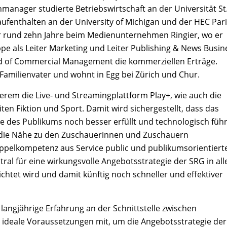
anager studierte Betriebswirtschaft an der Universität St
ufenthalten an der University of Michigan und der HEC Pari
r rund zehn Jahre beim Medienunternehmen Ringier, wo er
pe als Leiter Marketing und Leiter Publishing & News Busin
ead of Commercial Management die kommerziellen Erträge.
t, Familienvater und wohnt in Egg bei Zürich und Chur.
rem die Live- und Streamingplattform Play+, wie auch die
en Fiktion und Sport. Damit wird sichergestellt, dass das
se des Publikums noch besser erfüllt und technologisch füh
st die Nähe zu den Zuschauerinnen und Zuschauern
 Doppelkompetenz aus Service public und publikumsorientiert
ral für eine wirkungsvolle Angebotsstrategie der SRG in all
chtet wird und damit künftig noch schneller und effektiver
 langjährige Erfahrung an der Schnittstelle zwischen
t ideale Voraussetzungen mit, um die Angebotsstrategie der