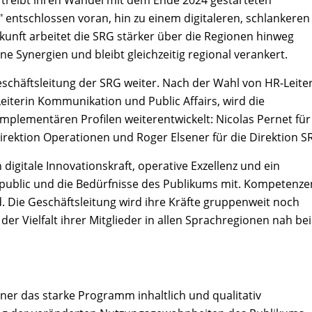
ie treibt ihren Wandel mit dem Ende 2024 gestarteten
 entschlossen voran, hin zu einem digitaleren, schlankeren
nft arbeitet die SRG stärker über die Regionen hinweg
ne Synergien und bleibt gleichzeitig regional verankert.
schäftsleitung der SRG weiter. Nach der Wahl von HR-Leite
Leiterin Kommunikation und Public Affairs, wird die
mplementären Profilen weiterentwickelt: Nicolas Pernet für
Direktion Operationen und Roger Elsener für die Direktion SR
digitale Innovationskraft, operative Exzellenz und ein
 public und die Bedürfnisse des Publikums mit. Kompetenze
d. Die Geschäftsleitung wird ihre Kräfte gruppenweit noch
 der Vielfalt ihrer Mitglieder in allen Sprachregionen nah be
ener das starke Programm inhaltlich und qualitativ