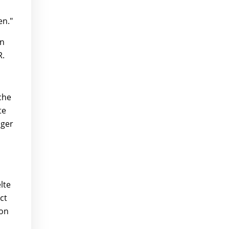
en."
rn
R.
che
te
iger
lte
ct
ion