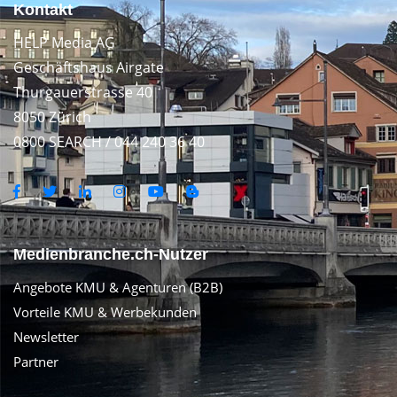
Kontakt
HELP Media AG
Geschäftshaus Airgate
Thurgauerstrasse 40
8050 Zürich
0800 SEARCH / 044 240 36 40
Medienbranche.ch-Nutzer
Angebote KMU & Agenturen (B2B)
Vorteile KMU & Werbekunden
Newsletter
Partner