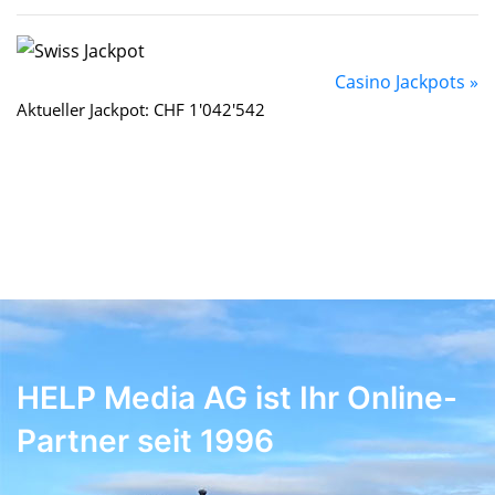
Casino Jackpots »
Aktueller Jackpot: CHF 1'042'542
HELP Media AG ist Ihr Online-
Partner seit 1996