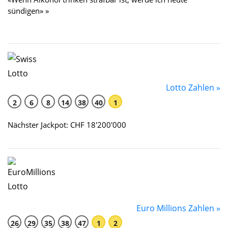
sündigen» »
Lotto Zahlen »
2
6
8
14
38
40
1
Nächster Jackpot: CHF 18'200'000
Euro Millions Zahlen »
26
29
35
38
47
1
2