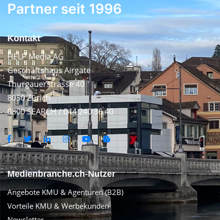
Partner seit 1996
Kontakt
HELP Media AG
Geschäftshaus Airgate
Thurgauerstrasse 40
8050 Zürich
0800 SEARCH / 044 240 36 40
Medienbranche.ch-Nutzer
Angebote KMU & Agenturen (B2B)
Vorteile KMU & Werbekunden
Newsletter