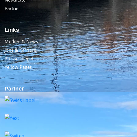
Partner
Links
Medien & News
Jobs & Karriere
Pressespiegel
Yellow Pages
Partner