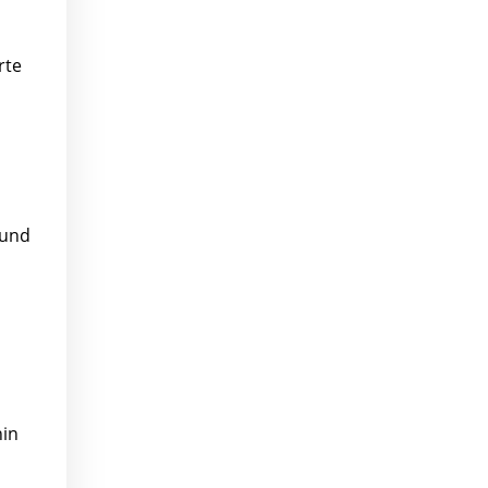
rte
 und
hin