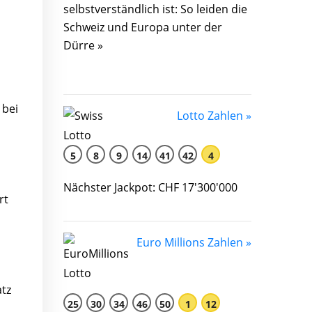
selbstverständlich ist: So leiden die
Schweiz und Europa unter der
Dürre »
 bei
Lotto Zahlen »
5
8
9
14
41
42
4
Nächster Jackpot: CHF 17'300'000
rt
Euro Millions Zahlen »
tz
25
30
34
46
50
1
12