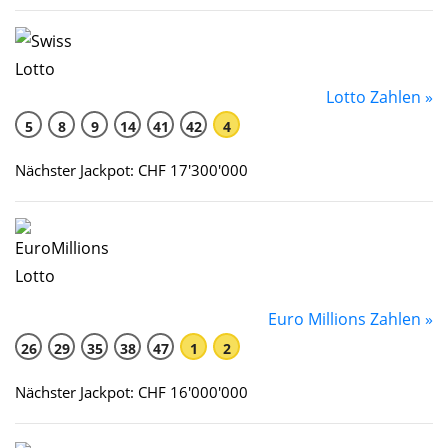
Lotto Zahlen »
5
8
9
14
41
42
4
Nächster Jackpot: CHF 17'300'000
Euro Millions Zahlen »
26
29
35
38
47
1
2
Nächster Jackpot: CHF 16'000'000