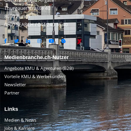
Geschäftshaus Airgate
Thurgauerstrasse 40
8050 Zürich
0800 SEARCH / 044 240 36 40
Medienbranche.ch-Nutzer
Angebote KMU & Agenturen (B2B)
Vorteile KMU & Werbekunden
Newsletter
Partner
Links
Medien & News
Jobs & Karriere