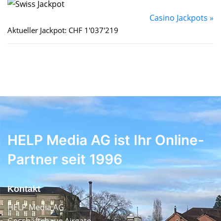
Casino Jackpots »
Aktueller Jackpot: CHF 1'037'219
HELP Media AG ist Ihr Online-
Partner seit 1996
Kontakt
HELP Media AG