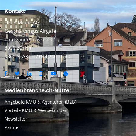
Kontakt
HELP Media AG
Geschäftshaus Airgate
Thurgauerstrasse 40
8050 Zürich
0800 SEARCH / 044 240 36 40
Medienbranche.ch-Nutzer
Angebote KMU & Agenturen (B2B)
Vorteile KMU & Werbekunden
Newsletter
Partner