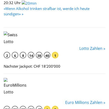
20:32 Uhr
«Wenn Alkohol trinken strafbar ist, werde ich heute
sündigen» »
Lotto Zahlen »
2
6
8
14
38
40
1
Nächster Jackpot: CHF 18'200'000
Euro Millions Zahlen »