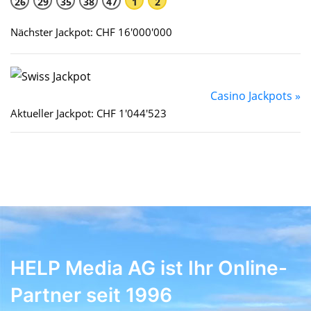
26
29
35
38
47
1
2
Nächster Jackpot: CHF 16'000'000
Casino Jackpots »
Aktueller Jackpot: CHF 1'044'523
HELP Media AG ist Ihr Online-
Partner seit 1996