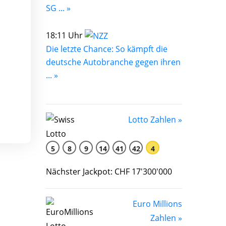
SG ... »
18:11 Uhr
Die letzte Chance: So kämpft die
deutsche Autobranche gegen ihren
... »
Lotto Zahlen »
5
8
9
14
41
42
4
Nächster Jackpot: CHF 17'300'000
Euro Millions
Zahlen »