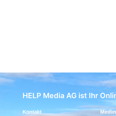
HELP Media AG ist Ihr Onli
Kontakt
Medie