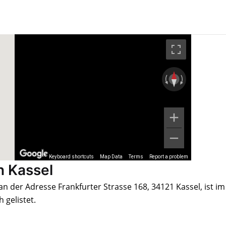
Keyboard shortcuts
Map Data
Terms
Report a problem
n Kassel
n der Adresse Frankfurter Strasse 168, 34121 Kassel, ist im
gelistet.