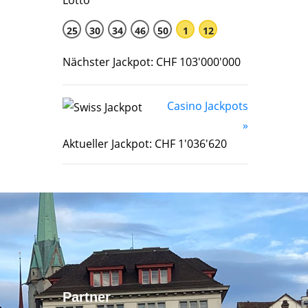
25
30
34
46
50
1
12
Nächster Jackpot: CHF 103'000'000
Casino Jackpots
»
Aktueller Jackpot: CHF 1'036'620
Partner