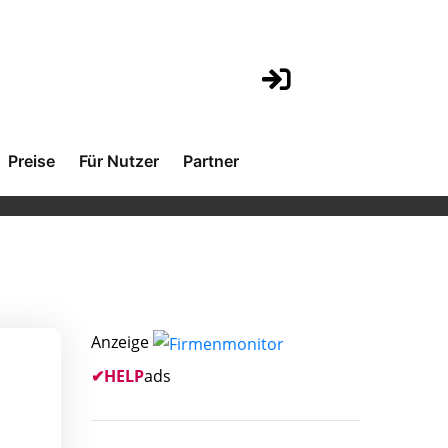
Preise
Für Nutzer
Partner
Anzeige
✔
HELP
ads