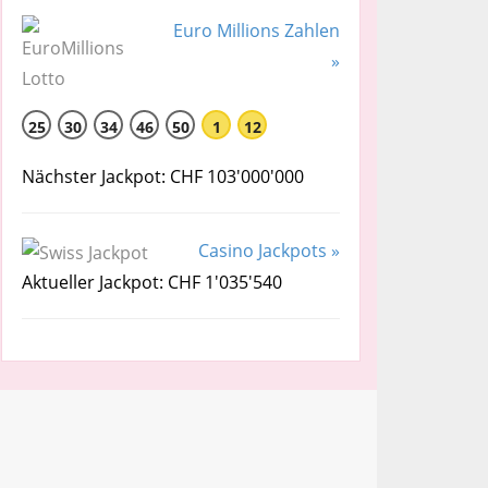
Euro Millions Zahlen
»
25
30
34
46
50
1
12
Nächster Jackpot: CHF 103'000'000
Casino Jackpots »
Aktueller Jackpot: CHF 1'035'540