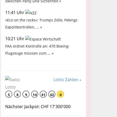
zwischen Party und Sicherheit »
11:41 Uhr
«Eco on the rocks»: Trumps Zölle, Pekings
Exportkontrollen, ... »
10:21 Uhr
FAA ordnet Kontrolle an: 470 Boeing-
Flugzeuge müssen zum ... »
Lotto Zahlen »
5
8
9
14
41
42
4
Nächster Jackpot: CHF 17'300'000