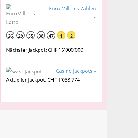
Euro Millions Zahlen
»
26
29
35
38
47
1
2
Nächster Jackpot: CHF 16'000'000
Casino Jackpots »
Aktueller Jackpot: CHF 1'038'774