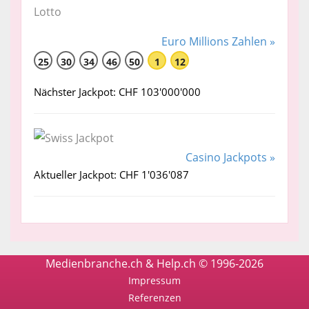
Euro Millions Zahlen »
25
30
34
46
50
1
12
Nächster Jackpot: CHF 103'000'000
Casino Jackpots »
Aktueller Jackpot: CHF 1'036'087
Medienbranche.ch & Help.ch © 1996-2026
Impressum
Referenzen