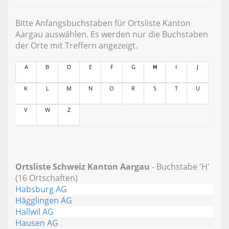
Bitte Anfangsbuchstaben für Ortsliste Kanton
Aargau auswählen. Es werden nur die Buchstaben
der Orte mit Treffern angezeigt.
A
B
D
E
F
G
H
I
J
K
L
M
N
O
R
S
T
U
V
W
Z
Ortsliste Schweiz Kanton Aargau
- Buchstabe 'H'
(16 Ortschaften)
Habsburg AG
Hägglingen AG
Hallwil AG
Hausen AG