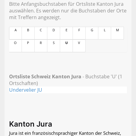
Bitte Anfangsbuchstaben für Ortsliste Kanton Jura
auswählen. Es werden nur die Buchstaben der Orte
mit Treffern angezeigt.
A
B
C
D
E
F
G
L
M
O
P
R
S
U
V
Ortsliste Schweiz Kanton Jura
- Buchstabe 'U' (1
Ortschaften)
Undervelier JU
Kanton Jura
Jura ist ein französischsprachiger Kanton der Schweiz,