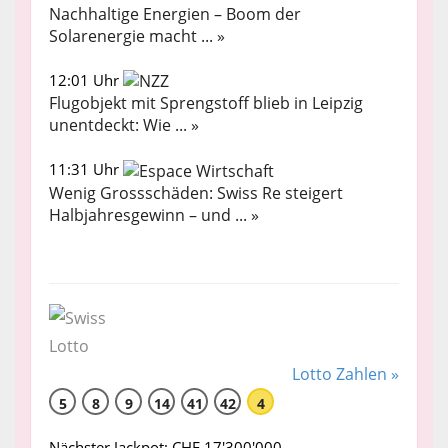
Nachhaltige Energien – Boom der
Solarenergie macht ... »
12:01 Uhr
Flugobjekt mit Sprengstoff blieb in Leipzig
unentdeckt: Wie ... »
11:31 Uhr
Wenig Grossschäden: Swiss Re steigert
Halbjahresgewinn – und ... »
Lotto Zahlen »
5
8
9
14
41
42
4
Nächster Jackpot: CHF 17'300'000