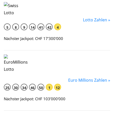
Lotto Zahlen »
5
8
9
14
41
42
4
Nächster Jackpot: CHF 17'300'000
Euro Millions Zahlen »
25
30
34
46
50
1
12
Nächster Jackpot: CHF 103'000'000