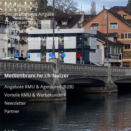
HELP Media AG
Geschäftshaus Airgate
Thurgauerstrasse 40
8050 Zürich
0800 SEARCH / 044 240 36 40
Medienbranche.ch-Nutzer
Angebote KMU & Agenturen (B2B)
Vorteile KMU & Werbekunden
Newsletter
Partner