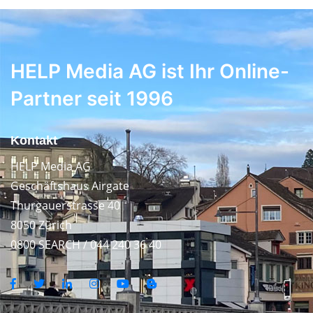
HELP Media AG ist Ihr Online-
Partner seit 1996
Kontakt
HELP Media AG
Geschäftshaus Airgate
Thurgauerstrasse 40
8050 Zürich
0800 SEARCH / 044 240 36 40