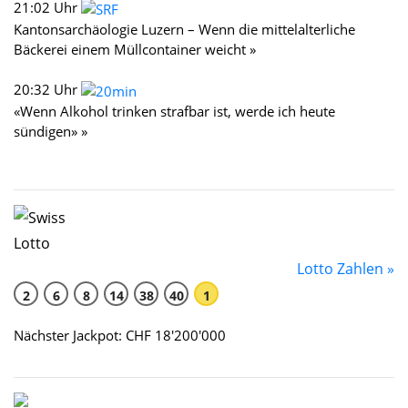
21:02 Uhr
Kantonsarchäologie Luzern – Wenn die mittelalterliche
Bäckerei einem Müllcontainer weicht »
20:32 Uhr
«Wenn Alkohol trinken strafbar ist, werde ich heute
sündigen» »
Lotto Zahlen »
2
6
8
14
38
40
1
Nächster Jackpot: CHF 18'200'000