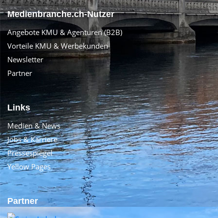
Medienbranche.ch-Nutzer
Angebote KMU & Agenturen (B2B)
Vorteile KMU & Werbekunden
Newsletter
Partner
Links
Medien & News
Jobs & Karriere
Pressespiegel
Yellow Pages
Partner