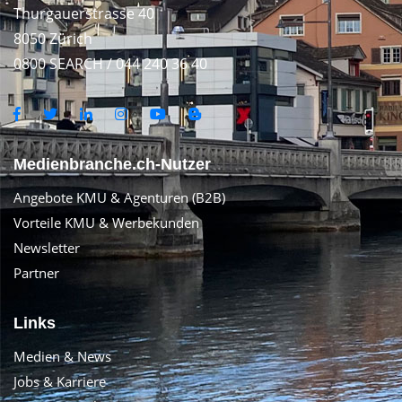
Thurgauerstrasse 40
8050 Zürich
0800 SEARCH / 044 240 36 40
Medienbranche.ch-Nutzer
Angebote KMU & Agenturen (B2B)
Vorteile KMU & Werbekunden
Newsletter
Partner
Links
Medien & News
Jobs & Karriere