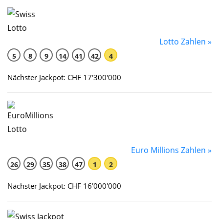
Lotto Zahlen »
5
8
9
14
41
42
4
Nächster Jackpot: CHF 17'300'000
Euro Millions Zahlen »
26
29
35
38
47
1
2
Nächster Jackpot: CHF 16'000'000