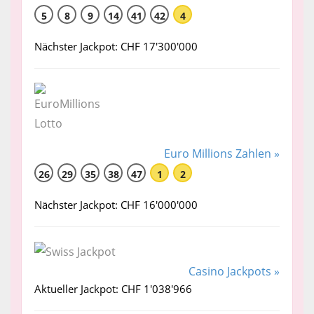
5
8
9
14
41
42
4
Nächster Jackpot: CHF 17'300'000
Euro Millions Zahlen »
26
29
35
38
47
1
2
Nächster Jackpot: CHF 16'000'000
Casino Jackpots »
Aktueller Jackpot: CHF 1'038'966